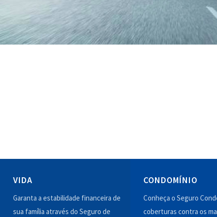
VIDA
CONDOMÍNIO
Garanta a estabilidade financeira de
Conheça o Seguro Condo
sua família através do Seguro de
coberturas contra os ma