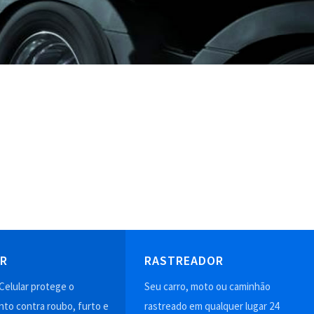
AR
RASTREADOR
Celular protege o
Seu carro, moto ou caminhão
to contra roubo, furto e
rastreado em qualquer lugar 24