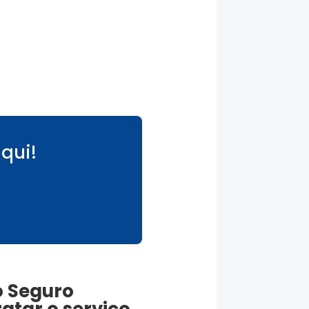
qui!
o
Seguro
atar o serviço