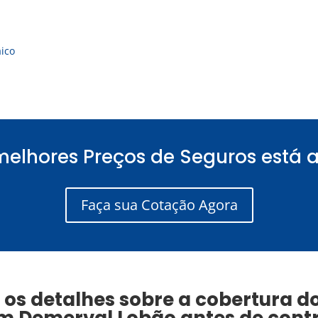
aico
melhores Preços de Seguros está a
Faça sua Cotação Agora
os detalhes sobre a cobertura d
m
Demerval Lobão
antes de contr