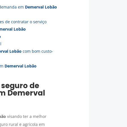
ua demanda em
Demerval Lobão
es de contratar o serviço
merval Lobão
o
l
rval Lobão
com bom custo-
em
Demerval Lobão
 seguro de
em
Demerval
bão
visando ter a melhor
uro rural e agrícola em