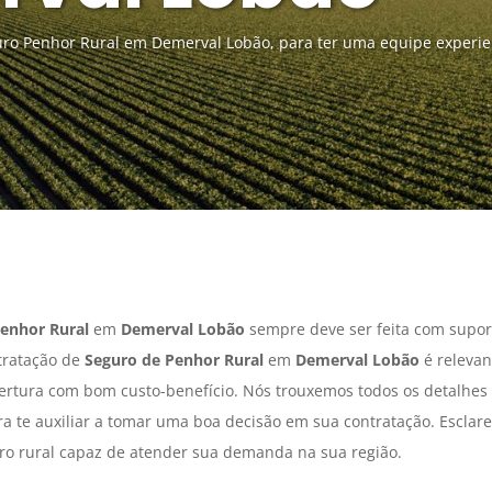
ro Penhor Rural em Demerval Lobão, para ter uma equipe experie
enhor Rural
em
Demerval Lobão
sempre deve ser feita com suport
tratação de
Seguro de Penhor Rural
em
Demerval Lobão
é relevan
ertura com bom custo-benefício. Nós trouxemos todos os detalhes 
a te auxiliar a tomar uma boa decisão em sua contratação. Esclare
o rural capaz de atender sua demanda na sua região.