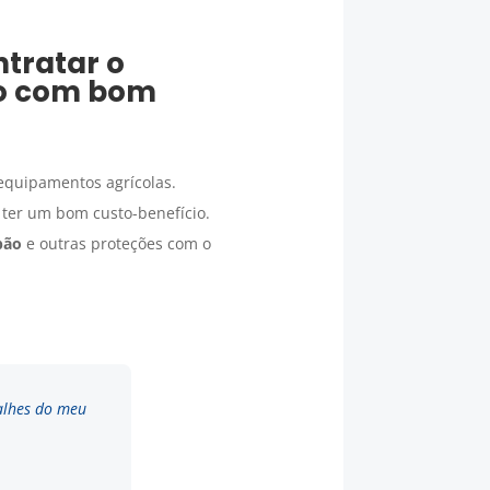
ntratar o
o
com bom
 equipamentos agrícolas.
ter um bom custo-benefício.
bão
e outras proteções com o
talhes do meu
.