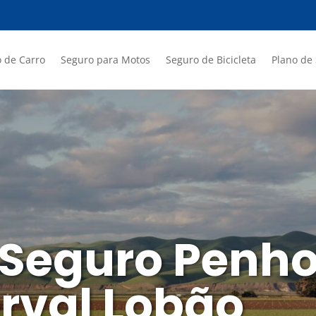
 de Carro
Seguro para Motos
Seguro de Bicicleta
Plano de
 Seguro Penho
val Lobão