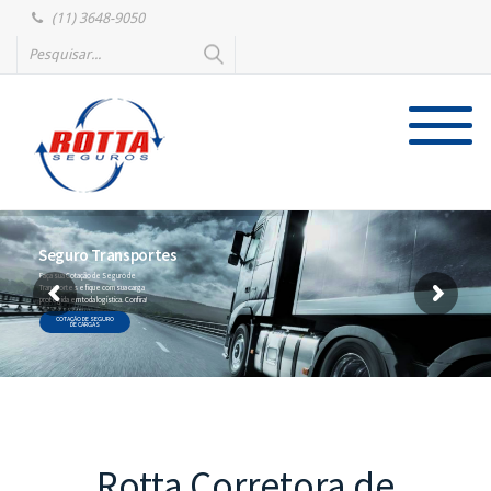
(11) 3648-9050
Seguro Transportes
Faça sua Cotação de Seguro de
Transportes e fique com sua carga
protegida em toda logística. Confira!
COTAÇÃO DE SEGURO
DE CARGAS
Rotta Corretora de