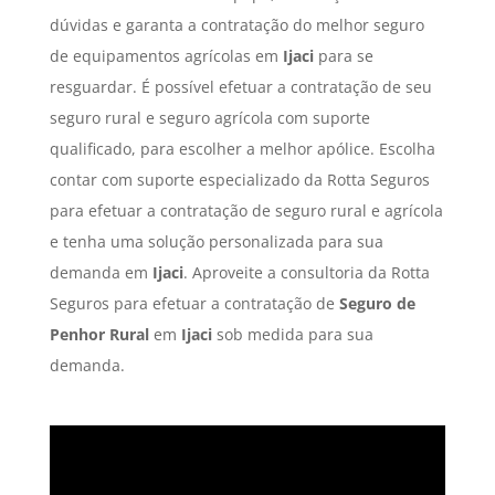
dúvidas e garanta a contratação do melhor seguro
de equipamentos agrícolas em
Ijaci
para se
resguardar. É possível efetuar a contratação de seu
seguro rural e seguro agrícola com suporte
qualificado, para escolher a melhor apólice. Escolha
contar com suporte especializado da Rotta Seguros
para efetuar a contratação de seguro rural e agrícola
e tenha uma solução personalizada para sua
demanda em
Ijaci
. Aproveite a consultoria da Rotta
Seguros para efetuar a contratação de
Seguro de
Penhor Rural
em
Ijaci
sob medida para sua
demanda.