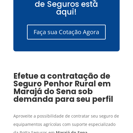
de Seguros está
aqui!
Faça sua Cotação Agora
Efetue a contratação de
Seguro Penhor Rural
em
Marajá do Sena
sob
demanda para seu perfil
Aproveite a possibilidade de contratar seu seguro de
equipamentos agrícolas com suporte especializado
da Rotta Seguros em
Marajá do Sena
.