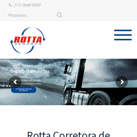
(11) 3648-9050
Seguro Transportes
Faça sua Cotação de Seguro de
Transportes e fique com sua carga
protegida em toda logística. Confira!
COTAÇÃO DE SEGURO
DE CARGAS
Rotta Corretora de