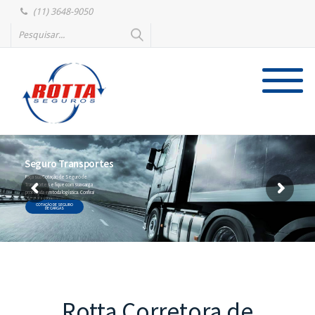
(11) 3648-9050
Seguro Transportes
Faça sua Cotação de Seguro de
Transportes e fique com sua carga
protegida em toda logística. Confira!
COTAÇÃO DE SEGURO
DE CARGAS
Rotta Corretora de