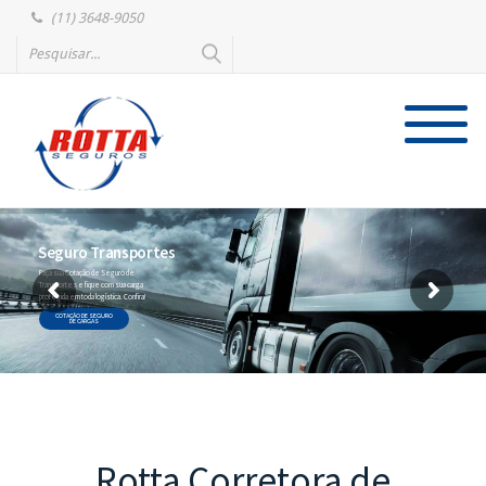
(11) 3648-9050
Seguro Transportes
Faça sua Cotação de Seguro de
Transportes e fique com sua carga
protegida em toda logística. Confira!
COTAÇÃO DE SEGURO
DE CARGAS
Rotta Corretora de