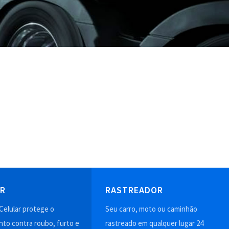
AR
RASTREADOR
Celular protege o
Seu carro, moto ou caminhão
to contra roubo, furto e
rastreado em qualquer lugar 24