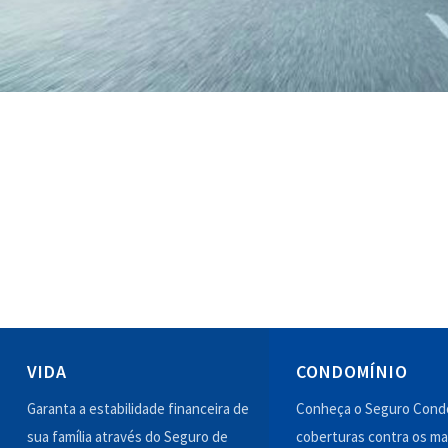
VIDA
CONDOMÍNIO
Garanta a estabilidade financeira de
Conheça o Seguro Condo
sua família através do Seguro de
coberturas contra os ma