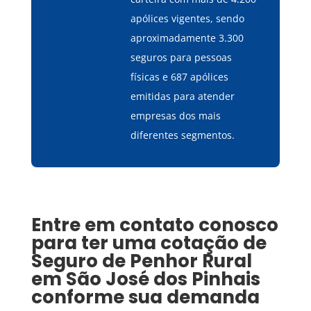
apólices vigentes, sendo
aproximadamente 3.300
seguros para pessoas
físicas e 687 apólices
emitidas para atender
empresas dos mais
diferentes segmentos.
Entre em contato conosco
para ter uma cotação de
Seguro de Penhor Rural
em
São José dos Pinhais
conforme sua demanda