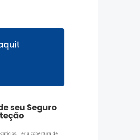
aqui!
 de seu
Seguro
oteção
atícios. Ter a cobertura de