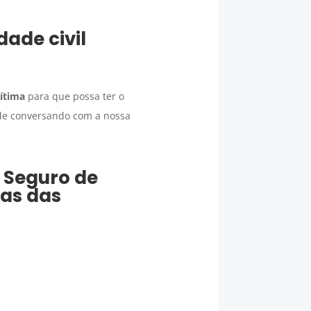
dade civil
rítima
para que possa ter o
ade conversando com a nossa
r
Seguro
de
as das