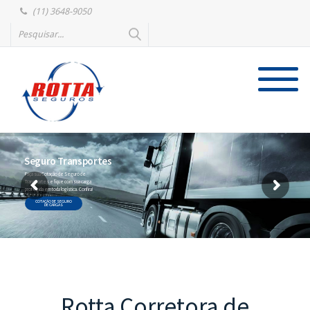
(11) 3648-9050
Seguro Transportes
Faça sua Cotação de Seguro de
Transportes e fique com sua carga
protegida em toda logística. Confira!
COTAÇÃO DE SEGURO
DE CARGAS
Rotta Corretora de