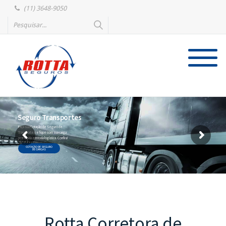
(11) 3648-9050
Seguro Transportes
Faça sua Cotação de Seguro de
Transportes e fique com sua carga
protegida em toda logística. Confira!
COTAÇÃO DE SEGURO
DE CARGAS
Rotta Corretora de