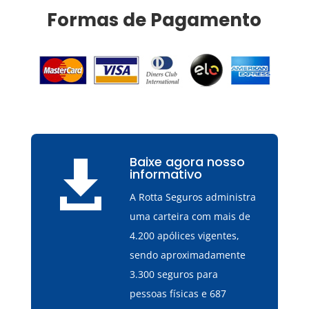
Formas de Pagamento
Baixe agora nosso

informativo
A Rotta Seguros administra
uma carteira com mais de
4.200 apólices vigentes,
sendo aproximadamente
3.300 seguros para
pessoas físicas e 687