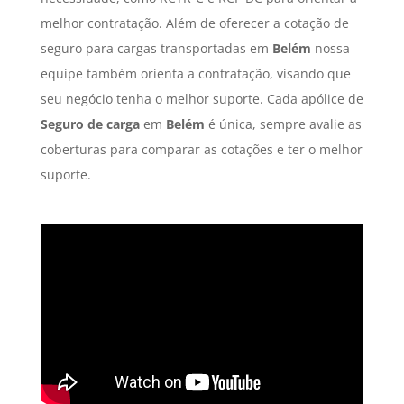
melhor contratação. Além de oferecer a cotação de
seguro para cargas transportadas em
Belém
nossa
equipe também orienta a contratação, visando que
seu negócio tenha o melhor suporte. Cada apólice de
Seguro de carga
em
Belém
é única, sempre avalie as
coberturas para comparar as cotações e ter o melhor
suporte.