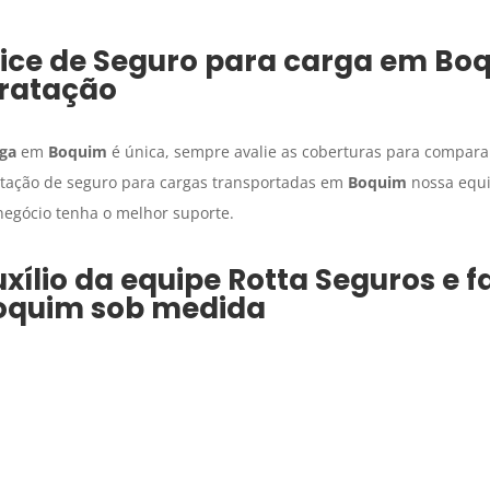
lice de
Seguro para carga
em
Bo
tratação
rga
em
Boquim
é única, sempre avalie as coberturas para comparar
otação de seguro para cargas transportadas em
Boquim
nossa equi
negócio tenha o melhor suporte.
xílio da equipe Rotta Seguros e 
oquim
sob medida