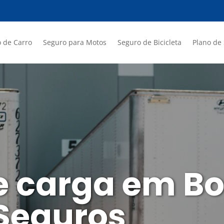
 de Carro
Seguro para Motos
Seguro de Bicicleta
Plano de
e carga em B
 Seguros