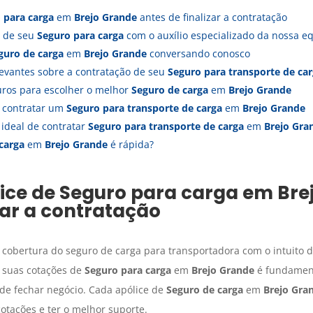
 para carga
em
Brejo Grande
antes de finalizar a contratação
a de seu
Seguro para carga
com o auxílio especializado da nossa 
guro de carga
em
Brejo Grande
conversando conosco
evantes sobre a contratação de seu
Seguro para transporte de ca
uros para escolher o melhor
Seguro de carga
em
Brejo Grande
a contratar um
Seguro para transporte de carga
em
Brejo Grande
ideal de contratar
Seguro para transporte de carga
em
Brejo Gra
carga
em
Brejo Grande
é rápida?
lice de
Seguro para carga
em
Bre
zar a contratação
 cobertura do seguro de carga para transportadora com o intuito d
r suas cotações de
Seguro para carga
em
Brejo Grande
é fundament
 de fechar negócio. Cada apólice de
Seguro de carga
em
Brejo Gra
otações e ter o melhor suporte.