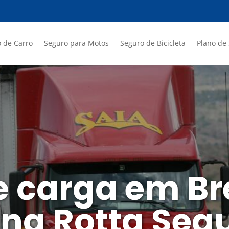
 de Carro
Seguro para Motos
Seguro de Bicicleta
Plano de
e carga em Br
 na Rotta Seg