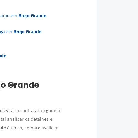
equipe em
Brejo Grande
rga
em
Brejo Grande
nde
jo Grande
e evitar a contratação guiada
al analisar os detalhes e
nde
é única, sempre avalie as