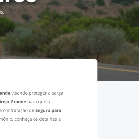
os.
rande
visando proteger a carga
Brejo Grande
para que a
 a contratação de
Seguro para
imônio, conheça os detalhes a