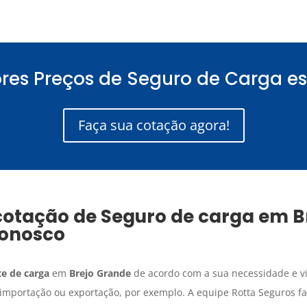
res Preços de Seguro de Carga es
Faça sua cotação agora!
cotação de
Seguro de carga
em
B
onosco
e de carga
em
Brejo Grande
de acordo com a sua necessidade e vi
e importação ou exportação, por exemplo. A equipe Rotta Seguros f