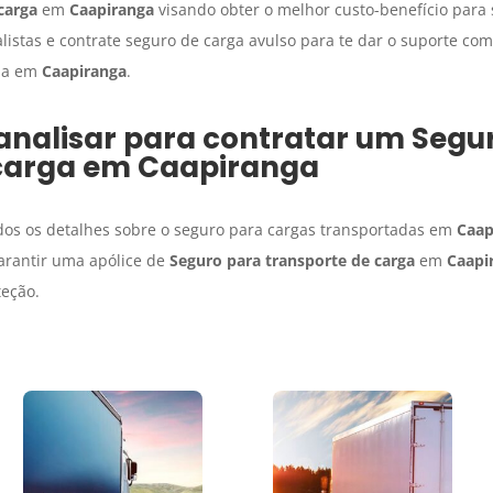
carga
em
Caapiranga
visando obter o melhor custo-benefício para 
listas e contrate seguro de carga avulso para te dar o suporte co
ada em
Caapiranga
.
analisar para contratar um
Segu
carga
em
Caapiranga
dos os detalhes sobre o seguro para cargas transportadas em
Caap
arantir uma apólice de
Seguro para transporte de carga
em
Caapi
teção.