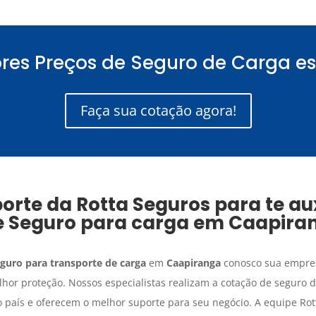
res Preços de Seguro de Carga es
Faça sua cotação agora!
orte da Rotta Seguros para te aux
e
Seguro para carga
em
Caapira
guro para transporte de carga
em
Caapiranga
conosco sua empres
lhor proteção. Nossos especialistas realizam a cotação de seguro 
 país e oferecem o melhor suporte para seu negócio. A equipe Rot