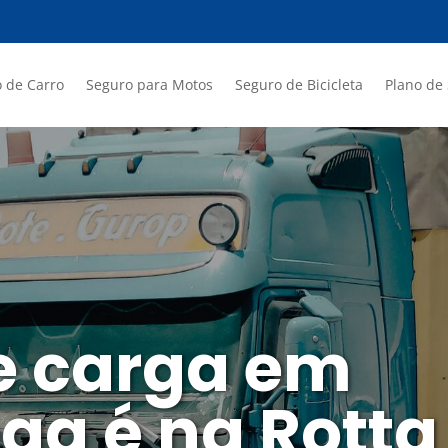
 de Carro
Seguro para Motos
Seguro de Bicicleta
Plano de
e carga em
ga é na Rotta