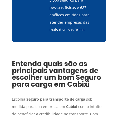
3.300 seguros para
pessoas físicas e 687
apólices emitidas para
atender empresas das
mais diversas áreas.
Entenda quais são as
principais vantagens de
escolher um bom
Seguro
para carga
em
Cabixi
Escolha
Seguro para transporte de carga
sob
medida para sua empresa em
Cabixi
com o intuito
de beneficiar a credibilidade no transporte. Com