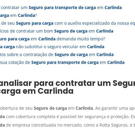
a contratar um
Seguro para transporte de carga
em
Carlinda
carga
em
Carlinda
?
a de seu
Seguro para carga
com o auxílio especializado da nossa 
fícios de contratar um bom
Seguro de carga
em
Carlinda
uro para carga
em
Carlinda
demanda muito tempo?
a carga
não substitui o seguro veicular em
Carlinda
tos sobre a contratação de
Seguro de carga
em
Carlinda
 sua cotação de
Seguro para transporte de carga
em
Carlinda
analisar para contratar um
Segu
carga
em
Carlinda
 cobertura de seu
Seguro de carga
em
Carlinda
. Ao garantir uma ap
nda
com cobertura completa é possível ter segurança e proteção. 
nda
de empresa conceituada no mercado, como a Rotta Seguros, e 