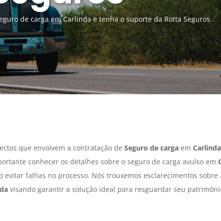
guro de carga em Carlinda e tenha o suporte da Rotta Seguros.
ectos que envolvem a contratação de
Seguro de carga
em
Carlinda
portante conhecer os detalhes sobre o seguro de carga avulso em
do evitar falhas no processo. Nós trouxemos esclarecimentos sobre
nda
visando garantir a solução ideal para resguardar seu patrimôni