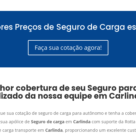
res Preços de Seguro de Carga es
Faça sua cotação agora!
hor cobertura de seu
Seguro par
alizado da nossa equipe em
Carli
tue sua cotação de seguro de carga para autônomo e tenha a cober
 sua apólice de
Seguro de carga
em
Carlinda
com suporte da Rotta
e carga transporte em
Carlinda
, proporcionando um excelente cust