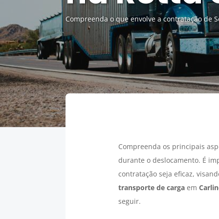
Compreenda o que envolve a contratação de Se
Compreenda os principais asp
durante o deslocamento. É im
contratação seja eficaz, visan
transporte de carga
em
Carli
seguir.