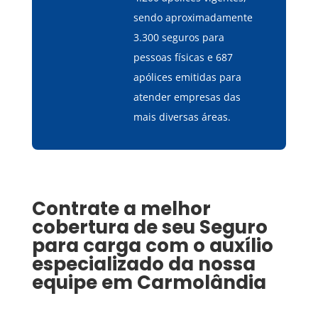
sendo aproximadamente
3.300 seguros para
pessoas físicas e 687
apólices emitidas para
atender empresas das
mais diversas áreas.
Contrate a melhor
cobertura de seu
Seguro
para carga
com o auxílio
especializado da nossa
equipe em
Carmolândia