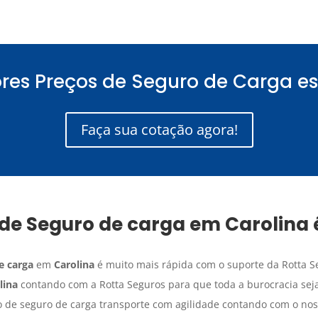
res Preços de Seguro de Carga es
Faça sua cotação agora!
 de
Seguro de carga
em
Carolina
e carga
em
Carolina
é muito mais rápida com o suporte da Rotta Se
lina
contando com a Rotta Seguros para que toda a burocracia sej
o de seguro de carga transporte com agilidade contando com o nos