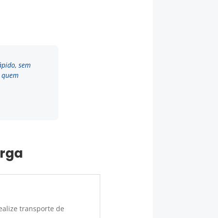
ápido, sem
a quem
arga
alize transporte de