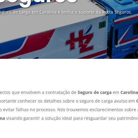
guro de carga em Carolina e tenha o suporte da Rotta Seguros.
ectos que envolvem a contratação de
Seguro de carga
em
Carolina
portante conhecer os detalhes sobre o seguro de carga avulso em
do evitar falhas no processo. Nós trouxemos esclarecimentos sobre
ina
visando garantir a solução ideal para resguardar seu patrimôni