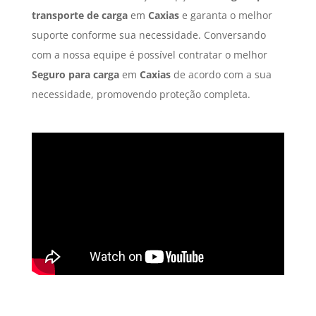
transporte de carga
em
Caxias
e garanta o melhor
suporte conforme sua necessidade. Conversando
com a nossa equipe é possível contratar o melhor
Seguro para carga
em
Caxias
de acordo com a sua
necessidade, promovendo proteção completa.