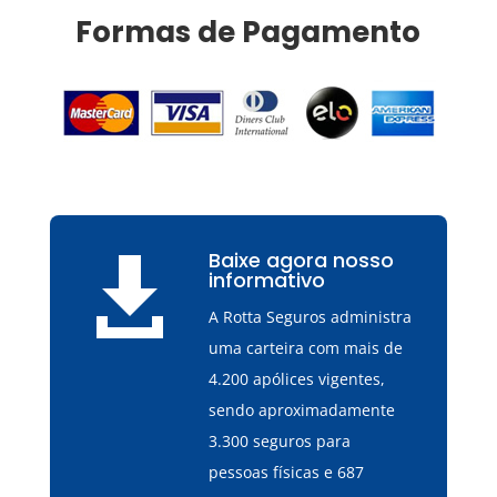
Formas de Pagamento
Baixe agora nosso

informativo
A Rotta Seguros administra
uma carteira com mais de
4.200 apólices vigentes,
sendo aproximadamente
3.300 seguros para
pessoas físicas e 687