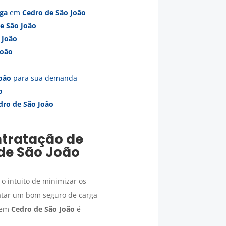
rga
em
Cedro de São João
e São João
 João
João
oão
para sua demanda
o
dro de São João
ntratação de
de São João
o intuito de minimizar os
atar um bom seguro de carga
em
Cedro de São João
é