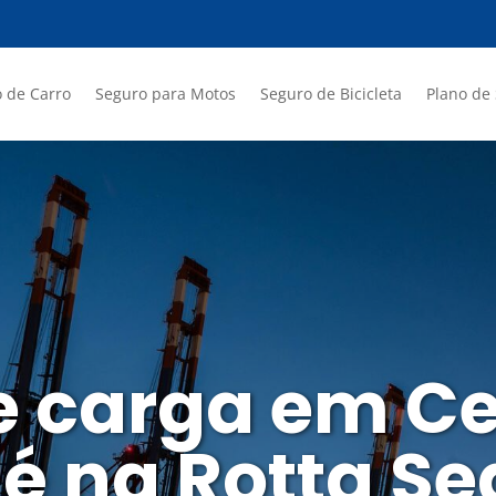
 de Carro
Seguro para Motos
Seguro de Bicicleta
Plano de
e carga em Ce
é na Rotta S