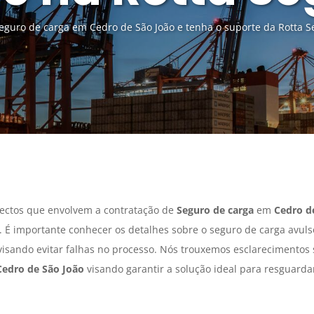
guro de carga em Cedro de São João e tenha o suporte da Rotta S
ectos que envolvem a contratação de
Seguro de carga
em
Cedro d
 É importante conhecer os detalhes sobre o seguro de carga avul
 visando evitar falhas no processo. Nós trouxemos esclarecimentos
Cedro de São João
visando garantir a solução ideal para resguarda