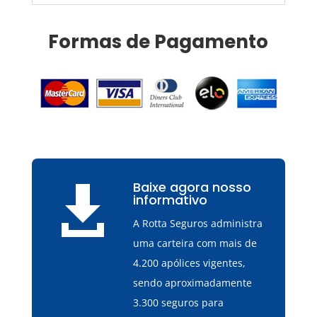
Formas de Pagamento
Baixe agora nosso

informativo
A Rotta Seguros administra
uma carteira com mais de
4.200 apólices vigentes,
sendo aproximadamente
3.300 seguros para