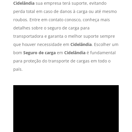
Cidelândia
sua empresa terá suporte, evitando
perda total em caso de danos à carga ou até mesmo
roubos. Entre em contato conosco, conheça mais
detalhes sobre o seguro de carga para
transportadora e garanta o melhor suporte sempre
que houver necessidade em
Cidelândia
. Escolher um
bom
Seguro de carga
em
Cidelândia
é fundamental
para proteção do transporte de cargas em todo o
país.