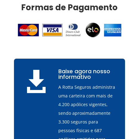
Formas de Pagamento
Baixe agora nosso

informativo
A Rotta Seguros administra
uma carteira com mais de
4.200 apólices vigentes,
sendo aproximadamente
3.300 seguros para
pessoas físicas e 687