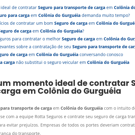
ideal de contratar
Seguro para transporte de carga
em
Colônia d
uro para carga
em
Colônia do Gurguéia
demanda muito tempo?
fícios de contratar um bom
Seguro de carga
em
Colônia do Gurgué
Seguro de carga
em
Colônia do Gurguéia
?
guros para contratar o melhor
Seguro de carga
em
Colônia do Gur
evantes sobre a contratação de seu
Seguro para transporte de ca
guro de carga
em
Colônia do Gurguéia
conversando conosco
a carga
não substitui o seguro veicular em
Colônia do Gurguéia
 um momento ideal de contratar
carga
em
Colônia do Gurguéia
para transporte de carga
em
Colônia do Gurguéia
com o intuito d
rse com a equipe Rotta Seguros e contrate seu seguro de carga tra
ra evitar prejuízos. Empresas de todos os portes deveriam contra
rança do transporte.