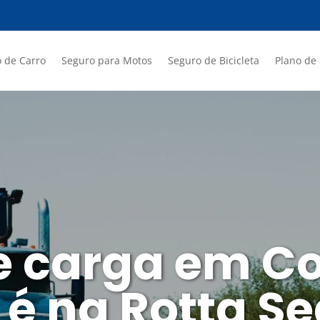
 de Carro
Seguro para Motos
Seguro de Bicicleta
Plano de
e carga em Co
 é na Rotta S