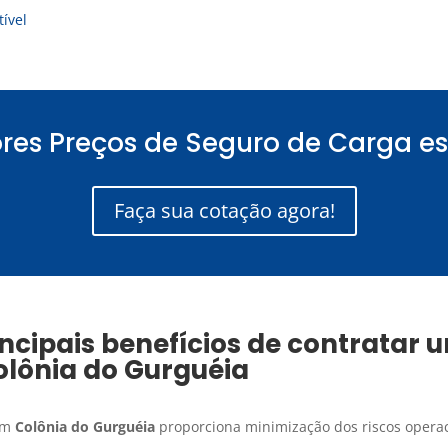
ível
res Preços de Seguro de Carga es
Faça sua cotação agora!
ncipais benefícios de contratar
olônia do Gurguéia
em
Colônia do Gurguéia
proporciona minimização dos riscos operac