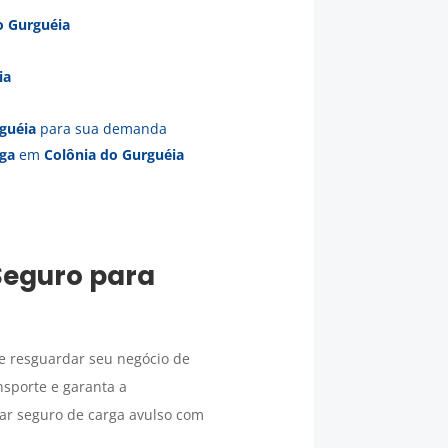
o Gurguéia
ia
guéia
para sua demanda
rga
em
Colônia do Gurguéia
Seguro para
e resguardar seu negócio de
nsporte e garanta a
tar seguro de carga avulso com