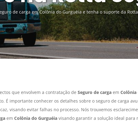
guro de carga em Colônia do Gurguéia e tenha o suporte da Rotta
ectos que envolvem a contratação de
Seguro de carga
em
Colônia
o. É importante conhecer os detalhes sobre o seguro de carga av
icaz, visando evitar falhas no processo. Nós trouxemos esclarecim
rga
em
Colônia do Gurguéia
visando garantir a solução ideal para