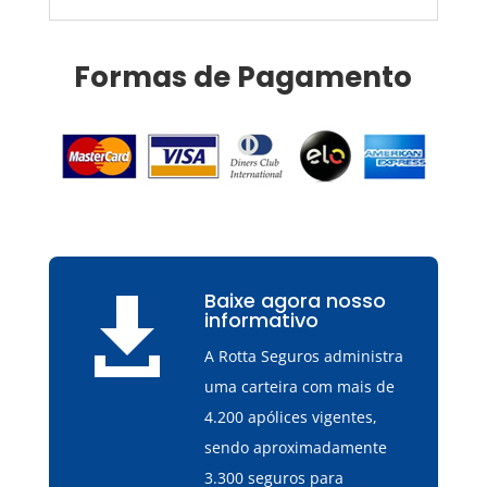
Formas de Pagamento
Baixe agora nosso

informativo
A Rotta Seguros administra
uma carteira com mais de
4.200 apólices vigentes,
sendo aproximadamente
3.300 seguros para