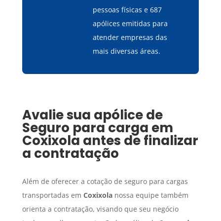
pessoas físicas e 687
apólices emitidas para
atender empresas das
mais diversas áreas.
Avalie sua apólice de
Seguro para carga
em
Coxixola
antes de finalizar
a contratação
Além de oferecer a cotação de seguro para cargas
transportadas em
Coxixola
nossa equipe também
orienta a contratação, visando que seu negócio