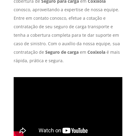
cobertura de
Seguro para carga
em
Coxixola
conosco, aproveitando a expertise de nossa equipe.
Entre em contato conosco, efetue a cotação e
contratação de seu seguro de carga transporte e
tenha a cobertura completa para te dar suporte em
caso de sinistro. Com o auxílio da nossa equipe, sua
contratação de
Seguro de carga
em
Coxixola
é mais
rápida, prática e segura.