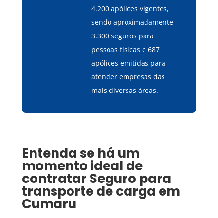
4.200 apólices vigentes,
sendo aproximadamente
3.300 seguros para
pessoas físicas e 687
apólices emitidas para
atender empresas das
mais diversas áreas.
Entenda se há um
momento ideal de
contratar
Seguro para
transporte de carga
em
Cumaru