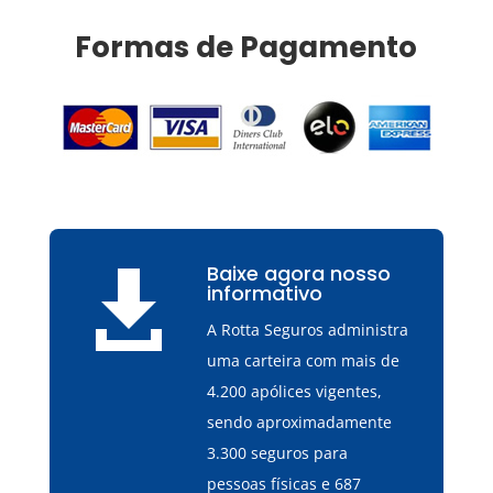
Formas de Pagamento
Baixe agora nosso

informativo
A Rotta Seguros administra
uma carteira com mais de
4.200 apólices vigentes,
sendo aproximadamente
3.300 seguros para
pessoas físicas e 687