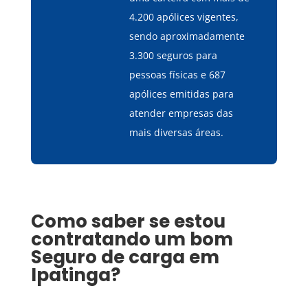
4.200 apólices vigentes,
sendo aproximadamente
3.300 seguros para
pessoas físicas e 687
apólices emitidas para
atender empresas das
mais diversas áreas.
Como saber se estou
contratando um bom
Seguro de carga
em
Ipatinga
?