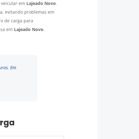
 veicular em
Lajeado Novo
.
ada, evitando problemas em
ro de carga para
resa em
Lajeado Novo
.
uros. Em
arga