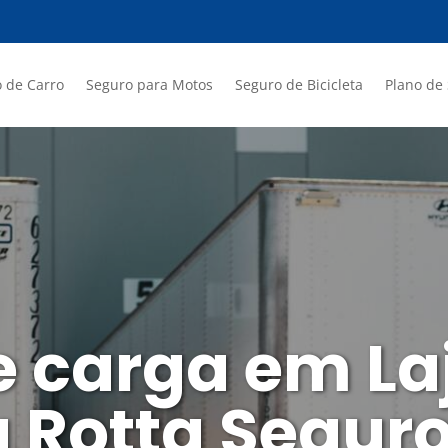
 de Carro
Seguro para Motos
Seguro de Bicicleta
Plano de
e carga em La
a Rotta Segur