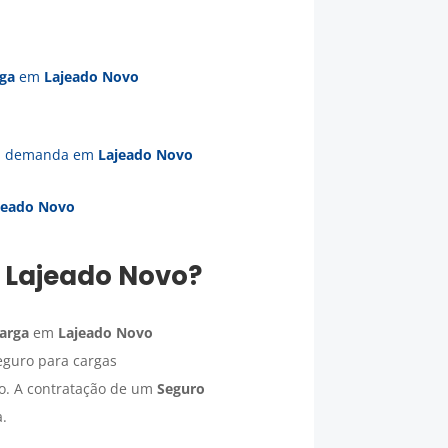
rga
em
Lajeado Novo
ua demanda em
Lajeado Novo
jeado Novo
m
Lajeado Novo
?
carga
em
Lajeado Novo
eguro para cargas
to. A contratação de um
Seguro
.