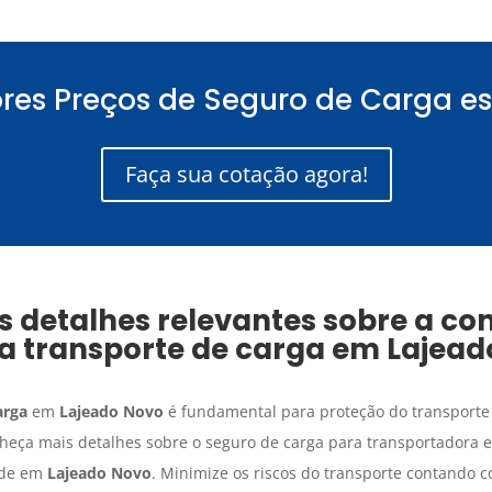
res Preços de Seguro de Carga es
Faça sua cotação agora!
detalhes relevantes sobre a co
a transporte de carga
em
Lajead
arga
em
Lajeado Novo
é fundamental para proteção do transporte 
heça mais detalhes sobre o seguro de carga para transportadora 
ade em
Lajeado Novo
. Minimize os riscos do transporte contando