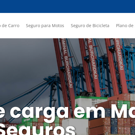
 de Carro
Seguro para Motos
Seguro de Bicicleta
Plano de
e carga em M
 Seguros