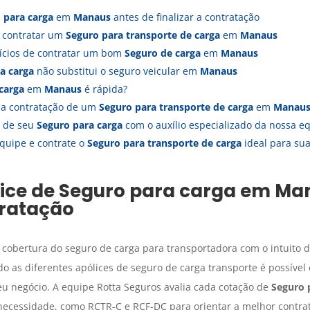
 para carga
em
Manaus
antes de finalizar a contratação
a contratar um
Seguro para transporte de carga
em
Manaus
fícios de contratar um bom
Seguro de carga
em
Manaus
a carga
não substitui o seguro veicular em
Manaus
carga
em
Manaus
é rápida?
s a contratação de um
Seguro para transporte de carga
em
Manau
a de seu
Seguro para carga
com o auxílio especializado da nossa 
quipe e contrate o
Seguro para transporte de carga
ideal para s
lice de
Seguro para carga
em
Ma
tratação
 cobertura do seguro de carga para transportadora com o intuito d
 as diferentes apólices de seguro de carga transporte é possível
eu negócio. A equipe Rotta Seguros avalia cada cotação de
Seguro 
ecessidade, como RCTR-C e RCF-DC para orientar a melhor contra