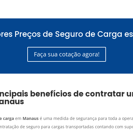
res Preços de Seguro de Carga es
Faça sua cotação agora!
ncipais benefícios de contratar
anaus
e carga
em
Manaus
é uma medida de segurança para toda a operaç
ntratação de seguro para cargas transportadas contando com supor