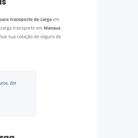
us
para transporte de carga
em
 carga transporte em
Manaus
,
etue sua cotação de seguro de
uros. Em
arga