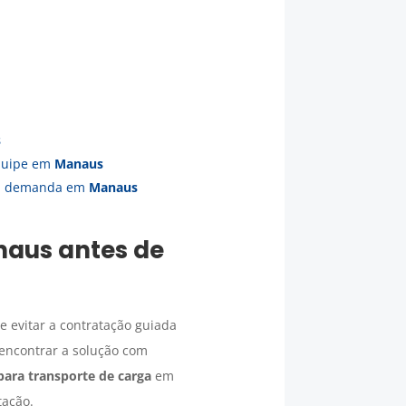
s
equipe em
Manaus
ua demanda em
Manaus
naus
antes de
e evitar a contratação guiada
 encontrar a solução com
para transporte de carga
em
tação.