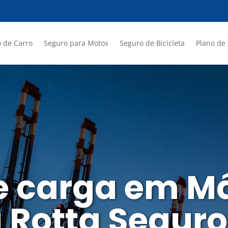
 de Carro
Seguro para Motos
Seguro de Bicicleta
Plano de
e carga em M
 Rotta Segur