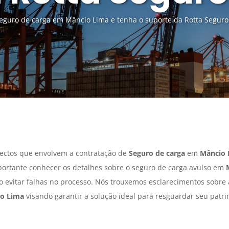
eguro de carga em Mâncio Lima e tenha o suporte da Rotta Seguro
ectos que envolvem a contratação de
Seguro de carga
em
Mâncio 
portante conhecer os detalhes sobre o seguro de carga avulso em
do evitar falhas no processo. Nós trouxemos esclarecimentos sobre
o Lima
visando garantir a solução ideal para resguardar seu patr