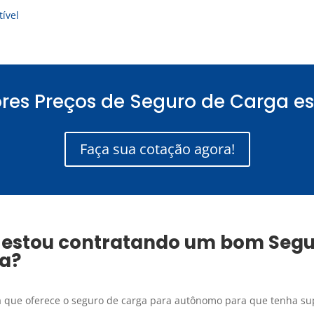
ível
res Preços de Seguro de Carga es
Faça sua cotação agora!
 estou contratando um bom
Segu
ma
?
 que oferece o seguro de carga para autônomo para que tenha sup