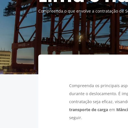
Compreenda o que envolve a contratação de S
Compreenda os principais asp
durante o deslocamento. É im
contratação seja eficaz, visan
transporte de carga
em
Mânci
seguir.