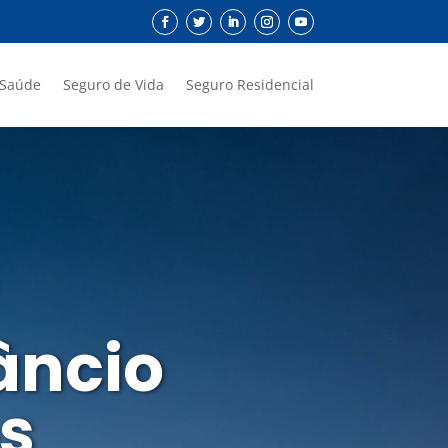
 Saúde
Seguro de Vida
Seguro Residencial
âncio
os