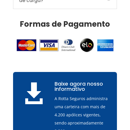
de carga?
Formas de Pagamento
Baixe agora nosso

informativo
A Rotta Seguros administra
uma carteira com mais de
4.200 apólices vigentes,
sendo aproximadamente