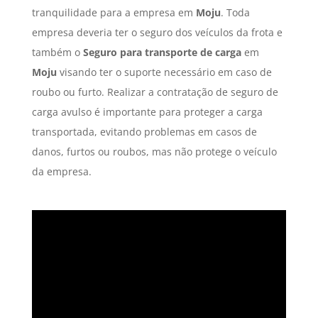
tranquilidade para a empresa em
Moju
. Toda
empresa deveria ter o seguro dos veículos da frota e
também o
Seguro para transporte de carga
em
Moju
visando ter o suporte necessário em caso de
roubo ou furto. Realizar a contratação de seguro de
carga avulso é importante para proteger a carga
transportada, evitando problemas em casos de
danos, furtos ou roubos, mas não protege o veículo
da empresa.