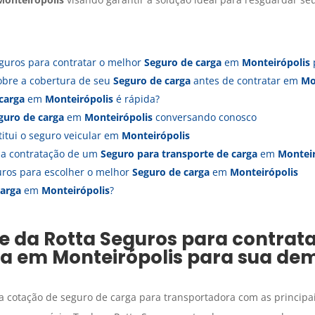
guros para contratar o melhor
Seguro de carga
em
Monteirópolis
obre a cobertura de seu
Seguro de carga
antes de contratar em
Mo
carga
em
Monteirópolis
é rápida?
guro de carga
em
Monteirópolis
conversando conosco
itui o seguro veicular em
Monteirópolis
s a contratação de um
Seguro para transporte de carga
em
Monteir
uros para escolher o melhor
Seguro de carga
em
Monteirópolis
carga
em
Monteirópolis
?
e da Rotta Seguros para contrat
ga
em
Monteirópolis
para sua de
 a cotação de seguro de carga para transportadora com as principa