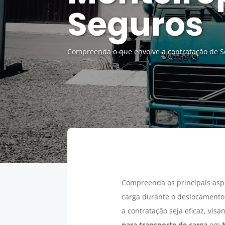
Seguros
Compreenda o que envolve a contratação de Se
Compreenda os principais asp
carga durante o deslocamento.
a contratação seja eficaz, vis
para transporte de carga
em