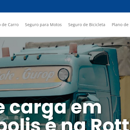
 de Carro
Seguro para Motos
Seguro de Bicicleta
Plano de
e carga em
olis é na Rot