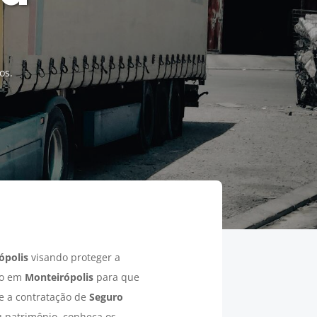
os.
ópolis
visando proteger a
so em
Monteirópolis
para que
re a contratação de
Seguro
u patrimônio, conheça os