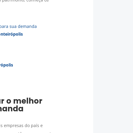
para sua demanda
nteirópolis
ópolis
ar o melhor
manda
is empresas do país e