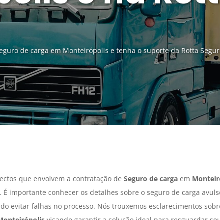
guro de carga em Monteirópolis e tenha o suporte da Rotta Segur
ectos que envolvem a contratação de
Seguro de carga
em
Monteir
 É importante conhecer os detalhes sobre o seguro de carga avul
ando evitar falhas no processo. Nós trouxemos esclarecimentos sob
Monteirópolis
visando garantir a solução ideal para resguardar se