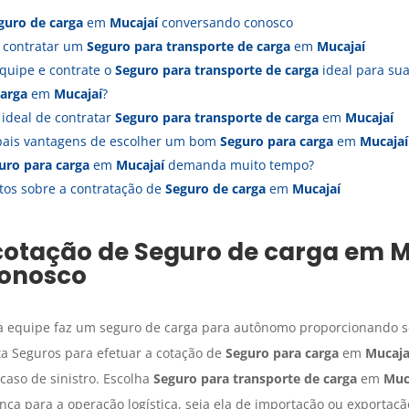
guro de carga
em
Mucajaí
conversando conosco
a contratar um
Seguro para transporte de carga
em
Mucajaí
quipe e contrate o
Seguro para transporte de carga
ideal para s
carga
em
Mucajaí
?
ideal de contratar
Seguro para transporte de carga
em
Mucajaí
ipais vantagens de escolher um bom
Seguro para carga
em
Mucajaí
uro para carga
em
Mucajaí
demanda muito tempo?
tos sobre a contratação de
Seguro de carga
em
Mucajaí
cotação de
Seguro de carga
em
M
onosco
sa equipe faz um seguro de carga para autônomo proporcionando s
ta Seguros para efetuar a cotação de
Seguro para carga
em
Mucaja
aso de sinistro. Escolha
Seguro para transporte de carga
em
Muc
nça para a operação logística, seja ela de importação ou exportaçã