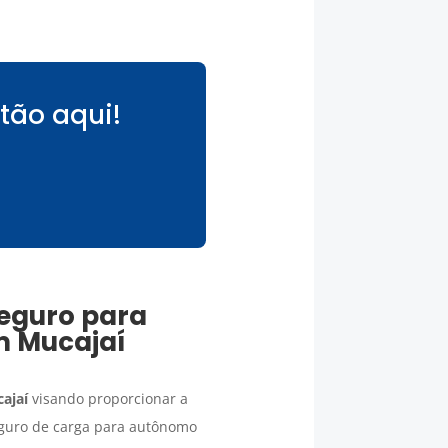
tão aqui!
eguro para
em
Mucajaí
ajaí
visando proporcionar a
eguro de carga para autônomo