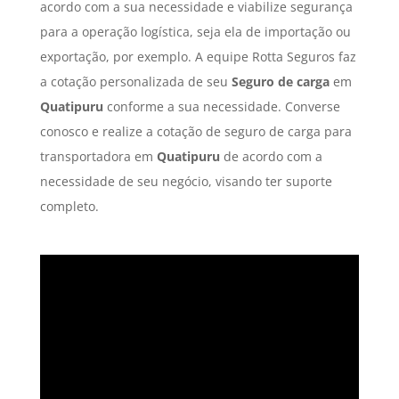
acordo com a sua necessidade e viabilize segurança
para a operação logística, seja ela de importação ou
exportação, por exemplo. A equipe Rotta Seguros faz
a cotação personalizada de seu
Seguro de carga
em
Quatipuru
conforme a sua necessidade. Converse
conosco e realize a cotação de seguro de carga para
transportadora em
Quatipuru
de acordo com a
necessidade de seu negócio, visando ter suporte
completo.