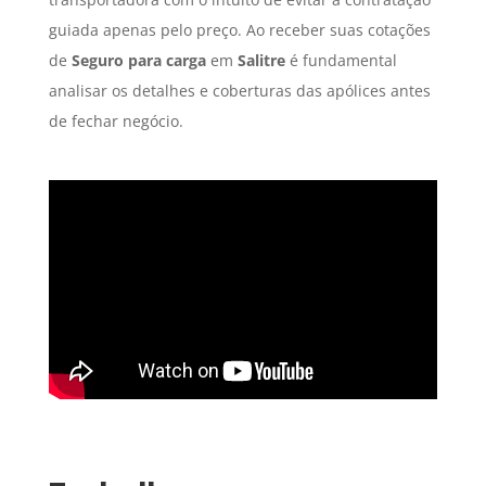
guiada apenas pelo preço. Ao receber suas cotações
de
Seguro para carga
em
Salitre
é fundamental
analisar os detalhes e coberturas das apólices antes
de fechar negócio.