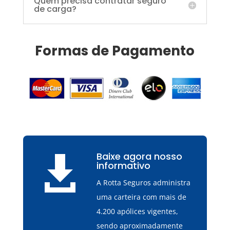
Quem precisa contratar seguro
de carga?
Formas de Pagamento
Baixe agora nosso

informativo
A Rotta Seguros administra
uma carteira com mais de
4.200 apólices vigentes,
sendo aproximadamente