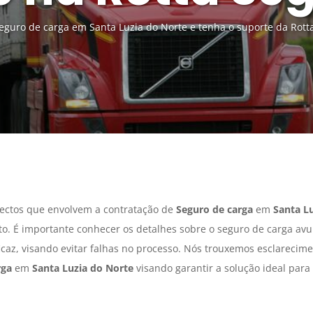
guro de carga em Santa Luzia do Norte e tenha o suporte da Rott
ectos que envolvem a contratação de
Seguro de carga
em
Santa L
o. É importante conhecer os detalhes sobre o seguro de carga av
icaz, visando evitar falhas no processo. Nós trouxemos esclarecim
rga
em
Santa Luzia do Norte
visando garantir a solução ideal para