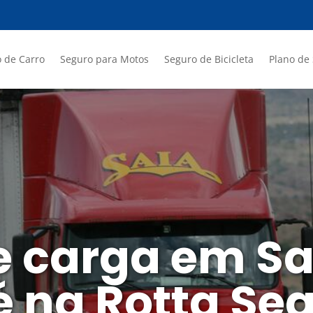
 de Carro
Seguro para Motos
Seguro de Bicicleta
Plano de
e carga em Sa
é na Rotta Se