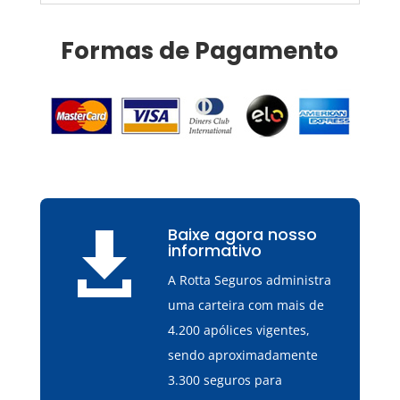
Formas de Pagamento
Baixe agora nosso

informativo
A Rotta Seguros administra
uma carteira com mais de
4.200 apólices vigentes,
sendo aproximadamente
3.300 seguros para