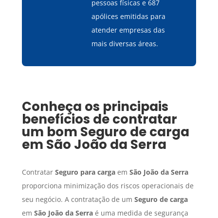
pessoas físicas e 687
apólices emitidas para
atender empresas das
mais diversas áreas.
Conheça os principais
benefícios de contratar
um bom
Seguro de carga
em
São João da Serra
Contratar
Seguro para carga
em
São João da Serra
proporciona minimização dos riscos operacionais de
seu negócio. A contratação de um
Seguro de carga
em
São João da Serra
é uma medida de segurança