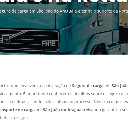
guro de carga em São João do Araguaia e tenha o suporte da Rott
ectos que envolvem a contratação de
Seguro de carga
em
São Joã
slocamento. É importante conhecer os detalhes sobre o seguro de
o seja eficaz, visando evitar falhas no processo. Nós trouxemos e
ansporte de carga
em
São João do Araguaia
visando garantir a so
alhes a seguir.