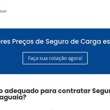
ível
res Preços de Seguro de Carga es
Faça sua cotação agora!
o adequado para contratar
Segu
raguaia
?