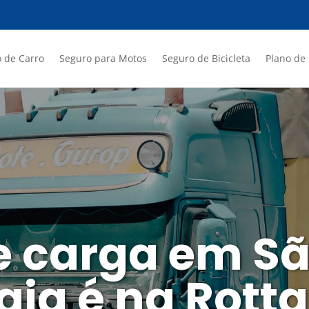
 de Carro
Seguro para Motos
Seguro de Bicicleta
Plano de
e carga em S
aia é na Rott