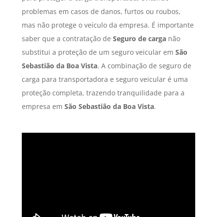
problemas em casos de danos, furtos ou roubos,
mas não protege o veículo da empresa. É importante
saber que a contratação de
Seguro de carga
não
substitui a proteção de um seguro veicular em
São
Sebastião da Boa Vista
. A combinação de seguro de
carga para transportadora e seguro veicular é uma
proteção completa, trazendo tranquilidade para a
empresa em
São Sebastião da Boa Vista
.