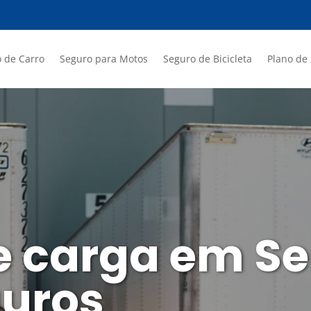
 de Carro
Seguro para Motos
Seguro de Bicicleta
Plano de
 carga em Ser
guros