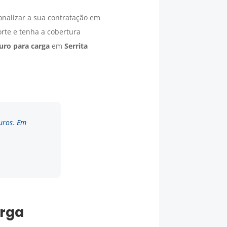
onalizar a sua contratação em
orte e tenha a cobertura
uro para carga
em
Serrita
uros. Em
arga