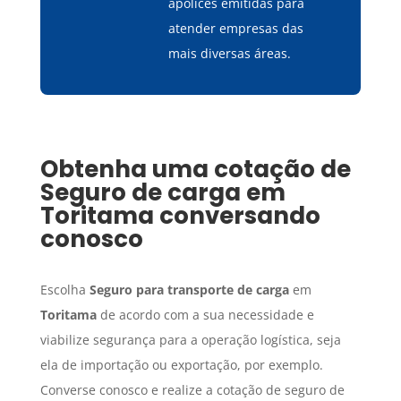
apólices emitidas para
atender empresas das
mais diversas áreas.
Obtenha uma cotação de
Seguro de carga
em
Toritama
conversando
conosco
Escolha
Seguro para transporte de carga
em
Toritama
de acordo com a sua necessidade e
viabilize segurança para a operação logística, seja
ela de importação ou exportação, por exemplo.
Converse conosco e realize a cotação de seguro de