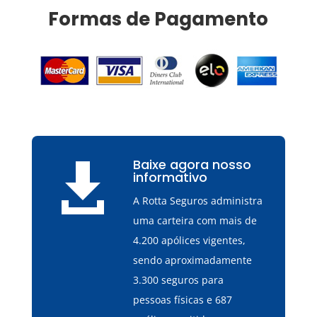
Formas de Pagamento
Baixe agora nosso

informativo
A Rotta Seguros administra
uma carteira com mais de
4.200 apólices vigentes,
sendo aproximadamente
3.300 seguros para
pessoas físicas e 687