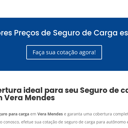
res Preços de Seguro de Carga es
Faça sua cotação agora!
rtura ideal para seu
Seguro de c
m
Vera Mendes
uro para carga
em
Vera Mendes
e garanta uma cobertura complet
o conosco, efetue sua cotação de seguro de carga para autônomo e