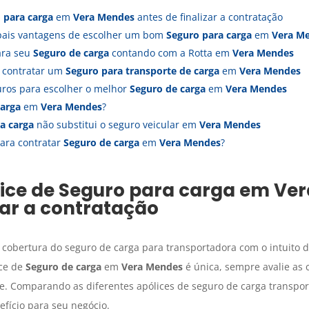
 para carga
em
Vera Mendes
antes de finalizar a contratação
ipais vantagens de escolher um bom
Seguro para carga
em
Vera M
ara seu
Seguro de carga
contando com a Rotta em
Vera Mendes
a contratar um
Seguro para transporte de carga
em
Vera Mendes
uros para escolher o melhor
Seguro de carga
em
Vera Mendes
carga
em
Vera Mendes
?
a carga
não substitui o seguro veicular em
Vera Mendes
ara contratar
Seguro de carga
em
Vera Mendes
?
lice de
Seguro para carga
em
Ver
zar a contratação
 cobertura do seguro de carga para transportadora com o intuito d
ice de
Seguro de carga
em
Vera Mendes
é única, sempre avalie as
te. Comparando as diferentes apólices de seguro de carga transport
fício para seu negócio.