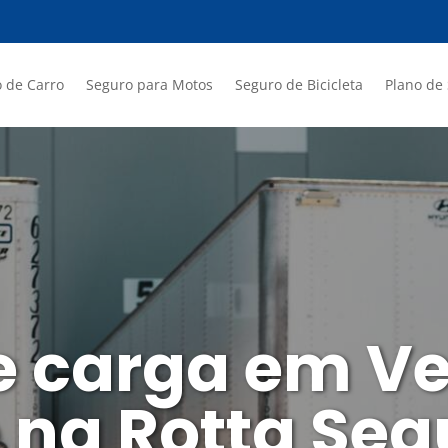
 de Carro
Seguro para Motos
Seguro de Bicicleta
Plano de
e carga em V
 na Rotta Seg